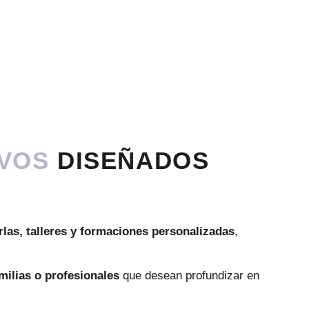
IVOS
DISEÑADOS
rlas,
talleres
y
formaciones
personalizadas
,
milias
o
profesionales
que
desean
profundizar
en