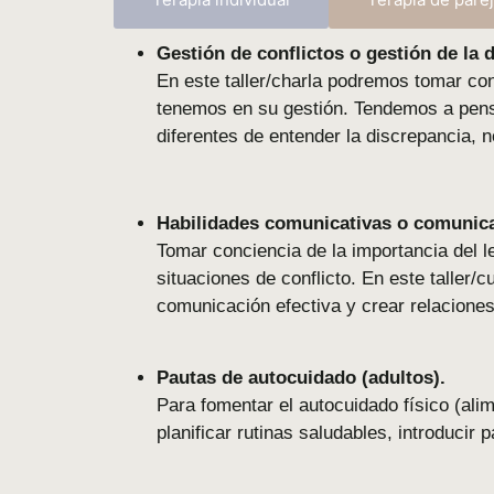
Gestión
de
conflictos
o
gestión
de
la
d
En
este
taller/
charla
podremos
tomar
co
tenemos
en
su
gestión.
Tendemos
a
pen
diferentes
de
entender
la
discrepancia,
n
Habilidades
comunicativas
o
comunic
Tomar
conciencia
de
la
importancia
del
l
situaciones
de
conflicto.
En
este
taller/
c
comunicación
efectiva
y
crear
relacione
Pautas
de
autocuidado (
adultos).
Para
fomentar
el
autocuidado
físico (
ali
planificar
rutinas
saludables,
introducir
p