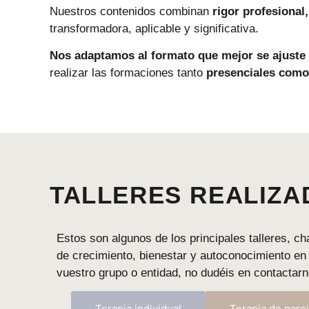
Nuestros
contenidos
combinan
rigor
profesional
transformadora,
aplicable
y
significativa.
Nos
adaptamos
al
formato
que
mejor
se
ajuste
realizar
las
formaciones
tanto
presenciales
com
TALLERES REALIZA
Estos
son
algunos
de
los
principales
talleres,
ch
de
crecimiento,
bienestar
y
autoconocimiento
e
vuestro
grupo
o
entidad,
no
dudéis
en
contactar
Terapia individual
Terapia de parej