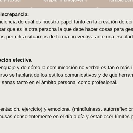
iscrepancia.
nciencia
de
cuál
es
nuestro
papel
tanto
en
la
creación
de
con
sar
que
es
la
otra
persona
la
que
debe
hacer
cosas
para
ges
os
permitirá
situarnos
de
forma
preventiva
ante
una
escala
ación
efectiva.
enguaje
y
de
cómo
la
comunicación
no
verbal
es
tan
o
más
urso
se
hablará
de
los
estilos
comunicativos
y
de
qué
herra
s
sanas
tanto
en
el
ámbito
personal
como
profesional.
mentación,
ejercicio)
y
emocional (
mindfulness,
autorreflexió
ausas
conscientemente
en
el
día
a
día
y
establecer
límites