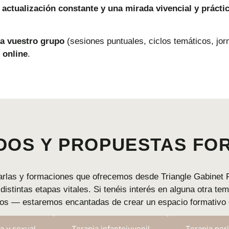
,
actualización
constante
y
una
mirada
vivencial
y
prácti
a
vuestro
grupo
(
sesiones
puntuales,
ciclos
temáticos,
jo
o
online
.
DOS Y PROPUESTAS FO
arlas
y
formaciones
que
ofrecemos
desde
Triangle
Gabinet
n
distintas
etapas
vitales.
Si
tenéis
interés
en
alguna
otra
tem
nos —
estaremos
encantadas
de
crear
un
espacio
formativo
a y sexual
Terapia infantojuvenil
Terapia peri