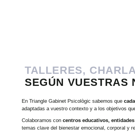
TALLERES, CHARL
SEGÚN VUESTRAS 
En
Triangle
Gabinet
Psicològic
sabemos
que
cad
adaptadas
a
vuestro
contexto
y
a
los
objetivos
qu
Colaboramos
con
centros
educativos,
entidade
temas
clave
del
bienestar
emocional,
corporal
y
r