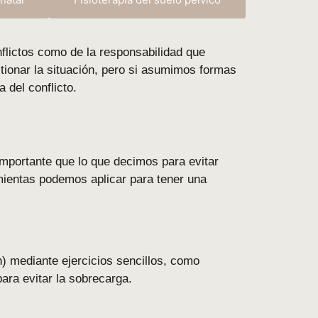
flictos
como
de
la
responsabilidad
que
tionar
la
situación,
pero
si
asumimos
formas
da
del
conflicto.
importante
que
lo
que
decimos
para
evitar
mientas
podemos
aplicar
para
tener
una
n)
mediante
ejercicios
sencillos,
como
para
evitar
la
sobrecarga.