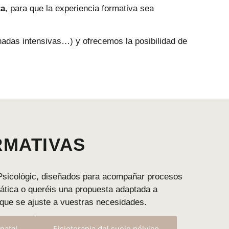
ca
,
para
que
la
experiencia
formativa
sea
rnadas
intensivas…)
y
ofrecemos
la
posibilidad
de
RMATIVAS
Psicològic,
diseñados
para
acompañar
procesos
ática
o
queréis
una
propuesta
adaptada
a
que
se
ajuste
a
vuestras
necesidades.
natal
Fisioterapia del suelo pélvico