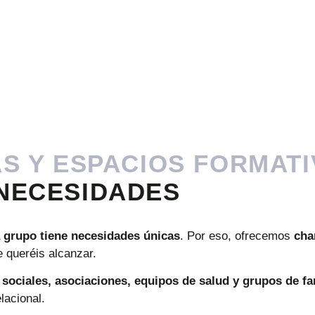
AS Y ESPACIOS FORMAT
NECESIDADES
a
grupo
tiene
necesidades
únicas
.
Por
eso,
ofrecemos
cha
e
queréis
alcanzar.
s
sociales,
asociaciones,
equipos
de
salud
y
grupos
de
fa
elacional.